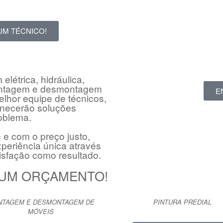
UM TÉCNICO!
étrica, hidráulica,
montagem e desmontagem
E
lhor equipe de técnicos,
ornecerão soluções
oblema.
e com o preço justo,
eriência única através
isfação como resultado.
E UM ORÇAMENTO!
TAGEM E DESMONTAGEM DE
PINTURA PREDIAL
MÓVEIS