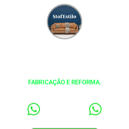
StofEstilo
FABRICAÇÃO E REFORMA.
(61) 98445-1396
(61) 9 9288-3672