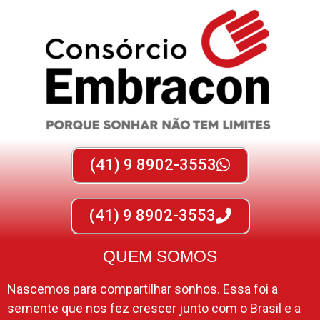
(41) 9 8902-3553
(41) 9 8902-3553
QUEM SOMOS
Nascemos para compartilhar sonhos. Essa foi a
semente que nos fez crescer junto com o Brasil e a