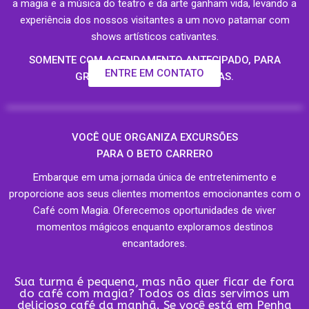
a magia e a música do teatro e da arte ganham vida, levando a
experiência dos nossos visitantes a um novo patamar com
shows artísticos cativantes.
SOMENTE COM AGENDAMENTO ANTECIPADO, PARA
ENTRE EM CONTATO
GRUPOS ACIMA DE 20 PESSOAS.
VOCÊ QUE ORGANIZA EXCURSÕES
PARA O BETO CARRERO
Embarque em uma jornada única de entretenimento e
proporcione aos seus clientes momentos emocionantes com o
Café com Magia. Oferecemos oportunidades de viver
momentos mágicos enquanto exploramos destinos
encantadores.
Sua turma é pequena, mas não quer ficar de fora
do café com magia? Todos os dias servimos um
delicioso café da manhã. Se você está em Penha