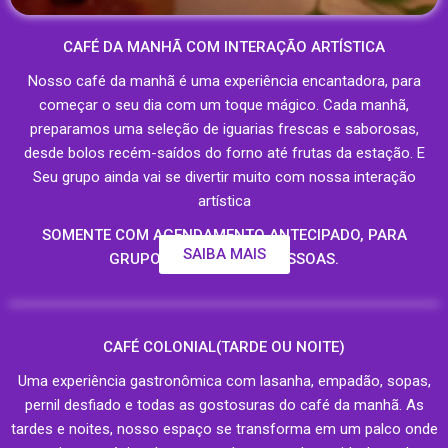
CAFÉ DA MANHÃ COM INTERAÇÃO ARTÍSTICA
Nosso café da manhã é uma experiência encantadora, para
começar o seu dia com um toque mágico. Cada manhã,
preparamos uma seleção de iguarias frescas e saborosas,
desde bolos recém-saídos do forno até frutas da estação. E
Seu grupo ainda vai se divertir muito com nossa interação
artística
SOMENTE COM AGENDAMENTO ANTECIPADO, PARA
SAIBA MAIS
GRUPOS ACIMA DE 20 PESSOAS.
CAFÉ COLONIAL(TARDE OU NOITE)
Uma experiência gastronômica com lasanha, empadão, sopas,
pernil desfiado e todas as gostosuras do café da manhã. As
tardes e noites, nosso espaço se transforma em um palco onde