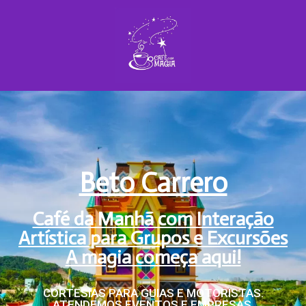
Beto Carrero
Café da Manhã com Interação
Artística para Grupos e Excursões
A magia começa aqui!
CORTESIAS PARA GUIAS E MOTORISTAS.
ATENDEMOS EVENTOS E EMPRESAS.