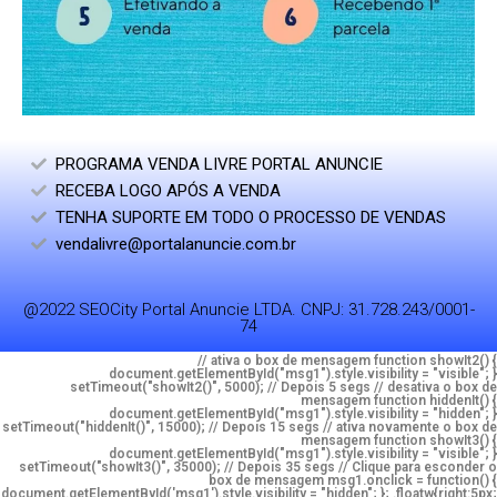
PROGRAMA VENDA LIVRE PORTAL ANUNCIE
RECEBA LOGO APÓS A VENDA
TENHA SUPORTE EM TODO O PROCESSO DE VENDAS
vendalivre@portalanuncie.com.br
@2022 SEOCity Portal Anuncie LTDA. CNPJ: 31.728.243/0001-
74
// ativa o box de mensagem function showIt2() {
document.getElementById("msg1").style.visibility = "visible"; }
setTimeout("showIt2()", 5000); // Depois 5 segs // desativa o box de
mensagem function hiddenIt() {
document.getElementById("msg1").style.visibility = "hidden"; }
setTimeout("hiddenIt()", 15000); // Depois 15 segs // ativa novamente o box de
mensagem function showIt3() {
document.getElementById("msg1").style.visibility = "visible"; }
setTimeout("showIt3()", 35000); // Depois 35 segs // Clique para esconder o
box de mensagem msg1.onclick = function() {
document.getElementById('msg1').style.visibility = "hidden"; }; .floatw{right:5px;