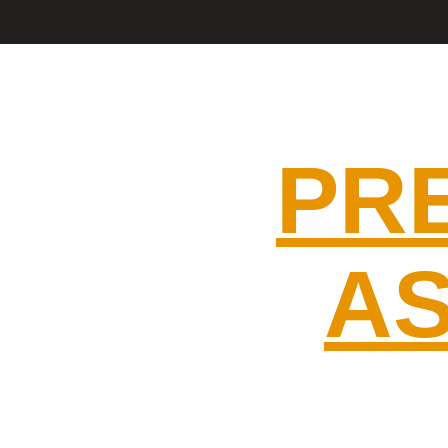
SE
PR
AS
MELHOR