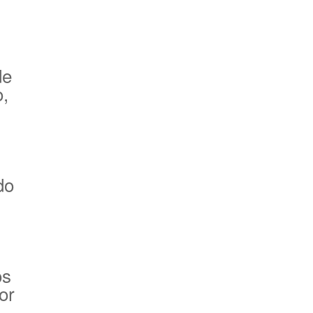
.
de
o,
do
os
or