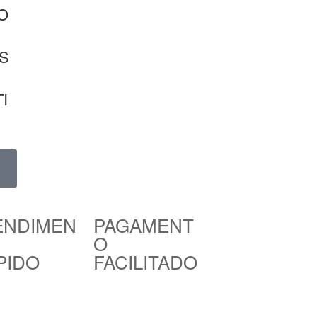
O
S
I
ENDIMEN
PAGAMENT
O
PIDO
FACILITADO