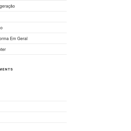
igeração
ão
forma Em Geral
nter
MENTS