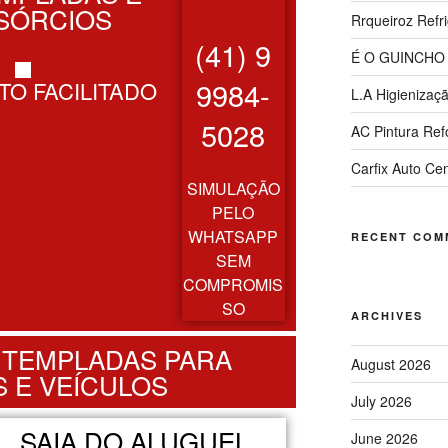
SÓRCIOS
Rrqueiroz Refr
(41) 9
É O GUINCHO
9984-
O FACILITADO
L.A Higienizaç
5028
AC Pintura Re
Carfix Auto Ce
SIMULAÇÃO
PELO
WHATSAPP
RECENT COM
SEM
COMPROMIS
SO
ARCHIVES
NTEMPLADAS PARA
August 2026
S E VEÍCULOS
July 2026
SAIA DO ALUGUEL
June 2026