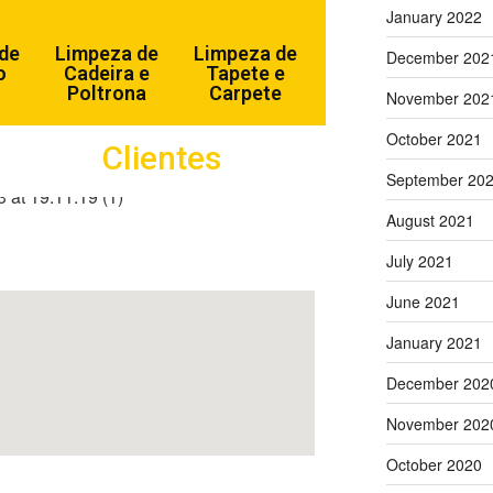
January 2022
de
Limpeza de
Limpeza de
December 202
o
Cadeira e
Tapete e
Poltrona
Carpete
November 202
October 2021
tos de
Clientes
September 20
August 2021
M TODA A REGIÃO
July 2021
June 2021
January 2021
December 202
November 202
October 2020