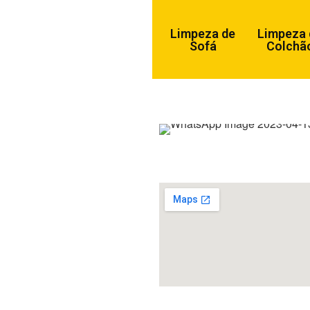
Limpeza de
Limpeza 
Sofá
Colchã
Depoimen
ATENDEMOS E