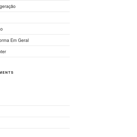
igeração
ão
forma Em Geral
nter
MENTS