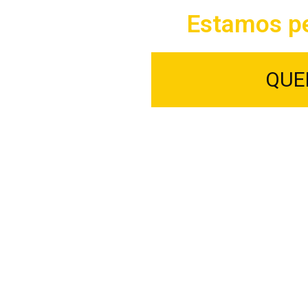
Estamos pe
QUE
Nossa empresa é f
capacitados e esp
higienização de e
preocupação é a satis
ou seja, de você! 
Sofá é o amor pelo
cuidado que se tem 
por proporcionar uma