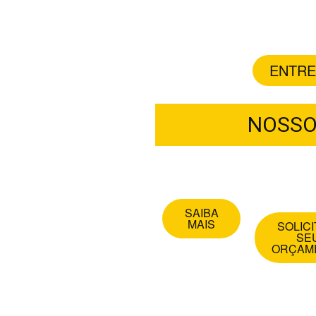
quem nos confia a r
muitas vezes d
ENTRE
NOSSO
Limpeza de Sofá
Limpeza d
Colchão
SAIBA
MAIS
SOLICI
SE
ORÇAM
CONFIRA AL
EM CONT