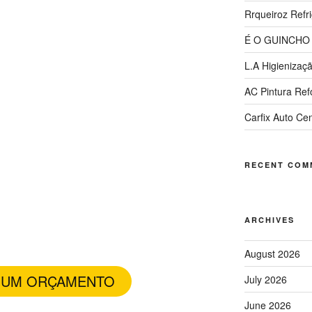
Rrqueiroz Refr
É O GUINCHO
lizados em
L.A Higienizaç
peza e
AC Pintura Re
Carfix Auto Ce
ização de
ofados
RECENT COM
mina sujeira acumulada, Fungos,
ores de alergias, é uma Limpeza de
ARCHIVES
ado Completa.
August 2026
E UM ORÇAMENTO
July 2026
June 2026