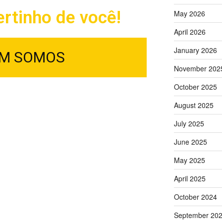
rtinho de você!
May 2026
April 2026
January 2026
M SOMOS
November 202
October 2025
ormada por profissionais
August 2025
ecializados na limpeza e
July 2025
stofados em geral. Nossa
fação total de nosso cliente,
June 2025
A base da empresa Limpeza
May 2025
 que se faz, a atenção e o
April 2025
com cada cliente e a busca
October 2024
 experiência excelente para
September 20