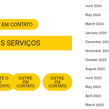
ealização da Higienização,
June 2024
entro da própria casa.
May 2024
 EM CONTATO
March 2024
January 2024
S SERVIÇOS
December 202
November 202
e
Limpeza de
Limpeza de Tapete
October 2023
Cadeira e Poltrona
e Carpete
August 2023
TE O
ENTRE
ENTRE
June 2023
U
EM
EM
ENTO
CONTATO
CONTATO
May 2023
April 2023
GUMAS VANTAGENS
March 2023
RATAR NOSSOS