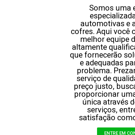
Somos uma 
especializad
automotivas e 
cofres. Aqui você 
melhor equipe d
altamente qualific
que fornecerão so
e adequadas pa
problema. Prez
serviço de quali
preço justo, bus
proporcionar uma
única através 
serviços, ent
satisfação como
ENTRE EM CO