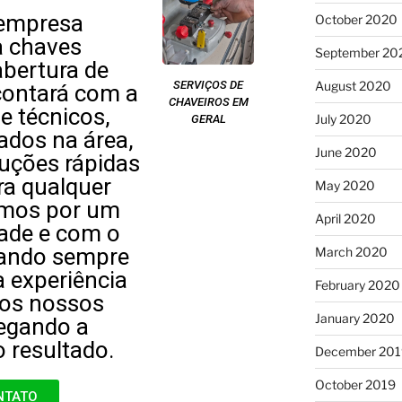
empresa
October 2020
a chaves
September 20
abertura de
August 2020
SERVIÇOS DE
contará com a
CHAVEIROS EM
e técnicos,
July 2020
GERAL
ados na área,
June 2020
luções rápidas
ra qualquer
May 2020
amos por um
April 2020
dade e com o
cando sempre
March 2020
 experiência
February 2020
dos nossos
January 2020
regando a
 resultado.
December 201
October 2019
NTATO