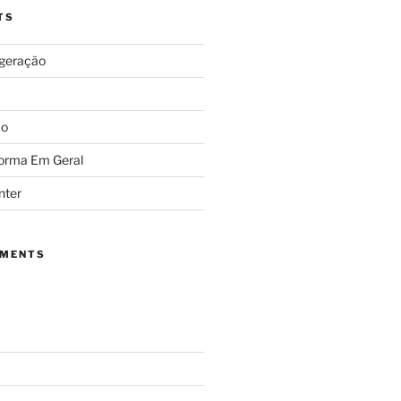
TS
igeração
ão
forma Em Geral
nter
MMENTS