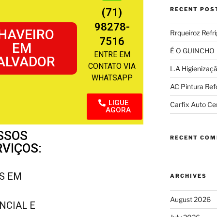
RECENT POS
(71)
98278-
HAVEIRO
Rrqueiroz Refr
7516
EM
É O GUINCHO
ENTRE EM
ALVADOR
CONTATO VIA
L.A Higienizaç
WHATSAPP
AC Pintura Re
LIGUE
Carfix Auto Ce
AGORA
SSOS
RECENT CO
RVIÇOS:
S EM
ARCHIVES
August 2026
NCIAL E