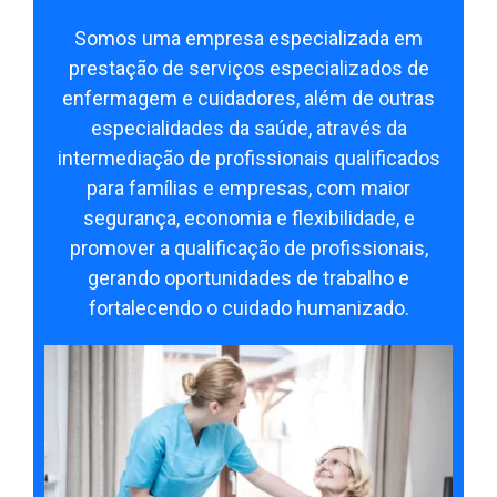
Somos uma empresa especializada em
prestação de serviços especializados de
enfermagem e cuidadores, além de outras
especialidades da saúde, através da
intermediação de profissionais qualificados
para famílias e empresas, com maior
segurança, economia e flexibilidade, e
promover a qualificação de profissionais,
gerando oportunidades de trabalho e
fortalecendo o cuidado humanizado.