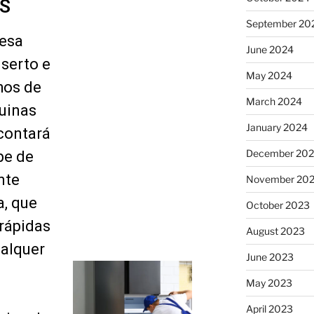
S
September 20
esa
June 2024
serto e
May 2024
hos de
March 2024
uinas
January 2024
 contará
December 20
pe de
nte
November 20
a, que
October 2023
rápidas
August 2023
alquer
June 2023
May 2023
April 2023