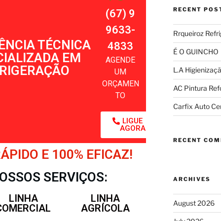
RECENT POS
(67) 9
9633-
Rrqueiroz Refr
ÊNCIA TÉCNICA
4833
É O GUINCHO
CIALIZADA EM
AGENDE
RIGERAÇÃO
L.A Higienizaç
UM
ORÇAMEN
AC Pintura Re
TO
Carfix Auto Ce
LIGUE
AGORA
RECENT CO
PIDO E 100% EFICAZ!
OSSOS SERVIÇOS:
ARCHIVES
LINHA
LINHA
August 2026
COMERCIAL
AGRÍCOLA