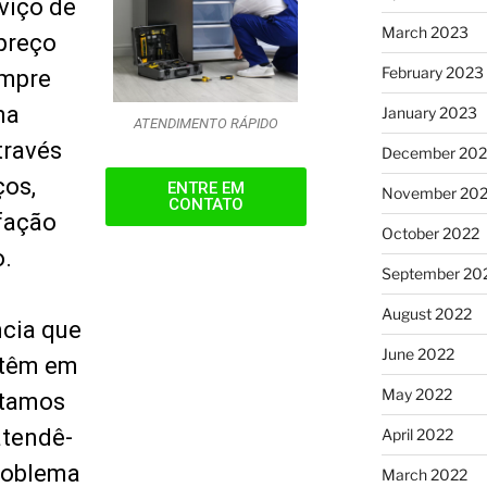
viço de
March 2023
preço
February 2023
empre
ma
January 2023
ATENDIMENTO RÁPIDO
través
December 202
ços,
ENTRE EM
November 20
CONTATO
fação
October 2022
.
September 20
August 2022
cia que
June 2022
 têm em
May 2022
stamos
atendê-
April 2022
problema
March 2022