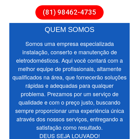
(81) 98462-4735
QUEM SOMOS
Somos uma empresa especializada
instalação, conserto e manutenção de
eletrodomésticos. Aqui você contará com a
melhor equipe de profissionais, altamente
qualificados na área, que fornecerão soluções
rápidas e adequadas para qualquer
problema. Prezamos por um serviço de
qualidade e com o preço justo, buscando
sempre proporcionar uma experiência única
através dos nossos serviços, entregando a
satisfação como resultado.
DEUS SEJA LOUVADO!