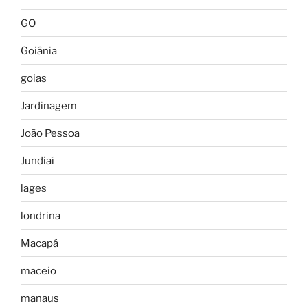
GO
Goiânia
goias
Jardinagem
João Pessoa
Jundiaí
lages
londrina
Macapá
maceio
manaus