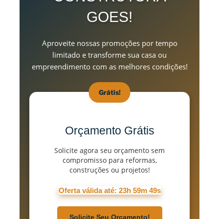
GOES!
Aproveite nossas promoções por tempo
limitado e transforme sua casa ou
empreendimento com as melhores condições!
Grátis!
Orçamento Grátis
Solicite agora seu orçamento sem
compromisso para reformas,
construções ou projetos!
Oferta válida até:
23h 59m 47s
Solicite Seu Orçamento!