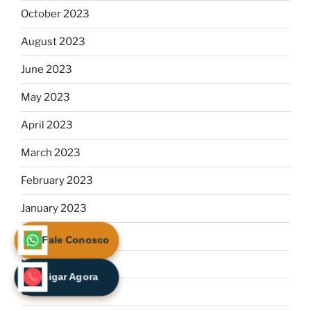
October 2023
August 2023
June 2023
May 2023
April 2023
March 2023
February 2023
January 2023
December 2022
Fale Conosco
November 2022
Ligar Agora
October 2022