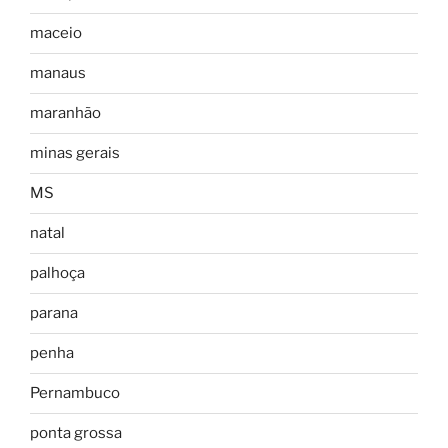
maceio
manaus
maranhão
minas gerais
MS
natal
palhoça
parana
penha
Pernambuco
ponta grossa