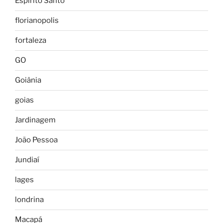
Espírito Santo
florianopolis
fortaleza
GO
Goiânia
goias
Jardinagem
João Pessoa
Jundiaí
lages
londrina
Macapá