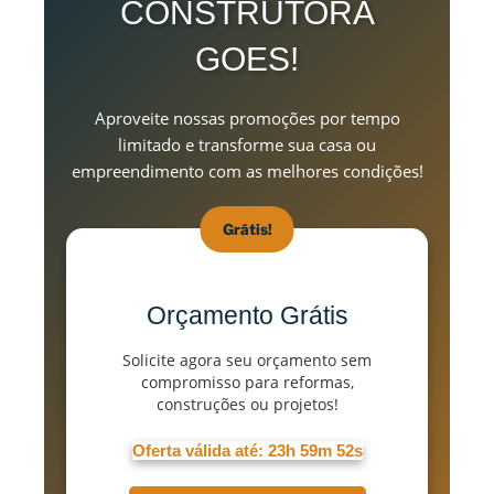
CONSTRUTORA
GOES!
Aproveite nossas promoções por tempo
limitado e transforme sua casa ou
empreendimento com as melhores condições!
Grátis!
Orçamento Grátis
Solicite agora seu orçamento sem
compromisso para reformas,
construções ou projetos!
Oferta válida até:
23h 59m 50s