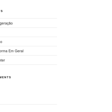
TS
igeração
ão
forma Em Geral
nter
MENTS