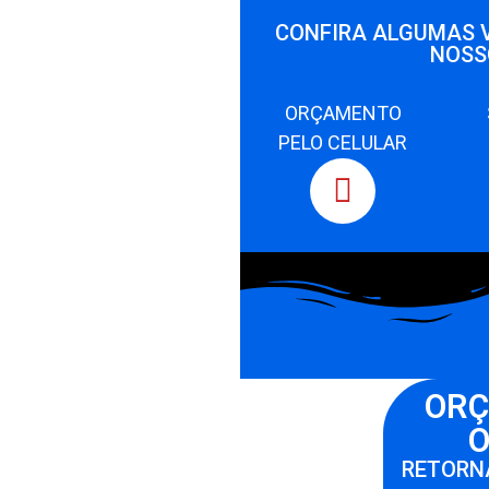
CONFIRA ALGUMAS 
NOSS
ORÇAMENTO
PELO CELULAR
OR
O