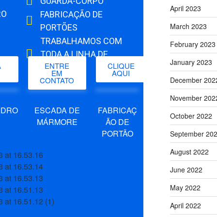
GUARDA-CORPO
April 2023
RO
FABRICAÇÃO DE
March 2023
PORTÕES
TRABALHAMOS COM
February 2023
TODA A LINHA DE
January 2023
A
ENTRE
CLIQUE
ALUMÍNIO
EM
AQUI
CONTATO
December 202
November 202
IDRO
ESCADA DE
FABRICAÇ
October 2022
MÁRMORE
ÃO DE
PORTÃO
September 20
August 2022
June 2022
May 2022
April 2022