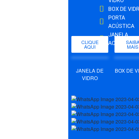
VIDRO
BOX DE VID
PORTA
ACÚSTICA
JANELA
CLIQUE
SAIB
ACÚSTICA
AQUI
MAIS
JANELA DE
BOX DE V
VIDRO