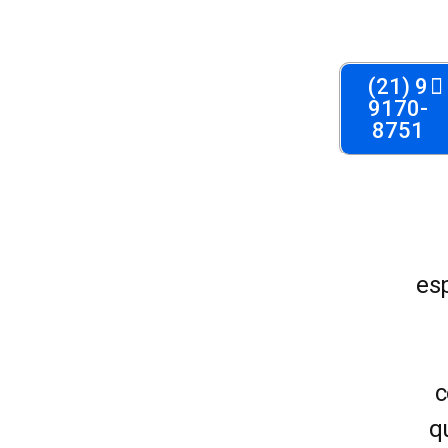
(21) 9
9170-
8751
es
c
q