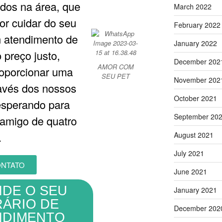
cados na área, que
March 2022
or cuidar do seu
February 2022
 atendimento de
January 2022
 preço justo,
December 202
AMOR COM
oporcionar uma
SEU PET
November 202
ravés dos nossos
October 2021
esperando para
September 20
 amigo de quatro
.
August 2021
July 2021
ONTATO
June 2021
DE O SEU
January 2021
ÁRIO DE
December 202
NDIMENTO