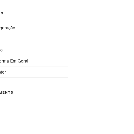
TS
igeração
ão
forma Em Geral
nter
MENTS