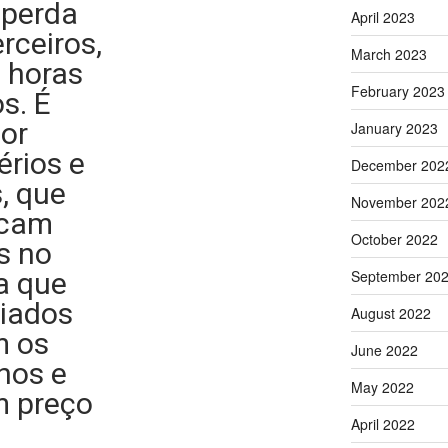
, perda
April 2023
erceiros,
March 2023
4 horas
February 2023
s. É
or
January 2023
érios e
December 202
, que
November 202
scam
October 2022
s no
a que
September 20
iados
August 2022
m os
June 2022
nos e
May 2022
m preço
April 2022