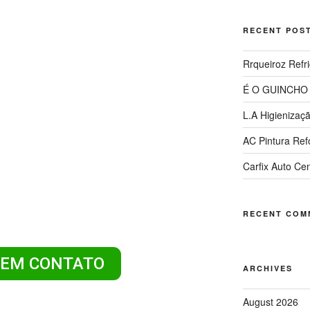
RECENT POS
ULTORIA
Rrqueiroz Refr
É O GUINCHO
ROTEÇÃO
L.A Higienizaç
AC Pintura Re
CULAR
Carfix Auto Ce
RECENT COM
ESA FEITA DE PESSOAS
A PESSOAS
 EM CONTATO
ARCHIVES
August 2026