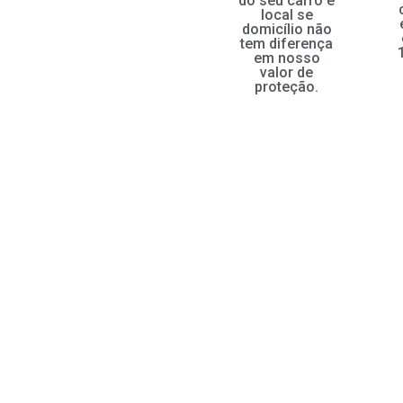
do seu carro e
local se
domicílio não
tem diferença
em nosso
valor de
proteção.
Interess
em sabe
como
podemo
proteger