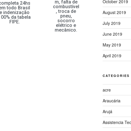
October 2019
m, falta de
completa 24hs
combustível
em todo Brasil
, troca de
August 2019
e indenização
pneu,
100% da tabela
socorro
FIPE.
July 2019
elétrico e
mecânico.
June 2019
May 2019
ado
April 2019
r
CATEGORIES
acre
s
Araucária
 seu
Arujá
Assistencia Te