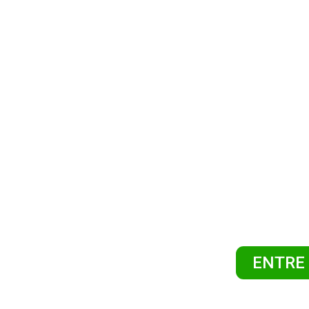
CONS
EM P
VEI
SOMOS UMA EMPR
PAR
ENTRE