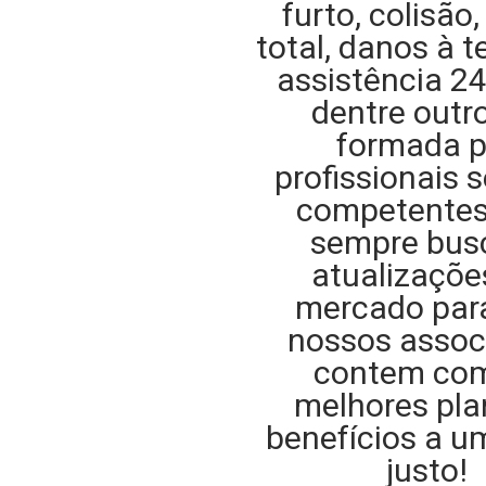
furto, colisão
total, danos à t
assistência 2
dentre outro
formada p
profissionais s
competentes
sempre bu
atualizaçõe
mercado par
nossos assoc
contem co
melhores pla
benefícios a u
justo!