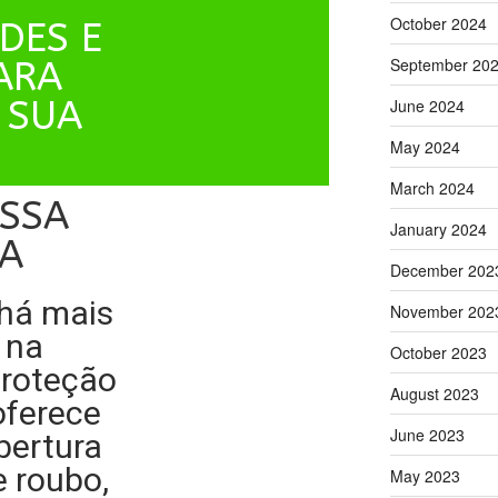
October 2024
DES E
September 20
ARA
 SUA
June 2024
May 2024
March 2024
SSA
January 2024
A
December 202
há mais
November 202
 na
October 2023
proteção
August 2023
oferece
June 2023
bertura
e roubo,
May 2023