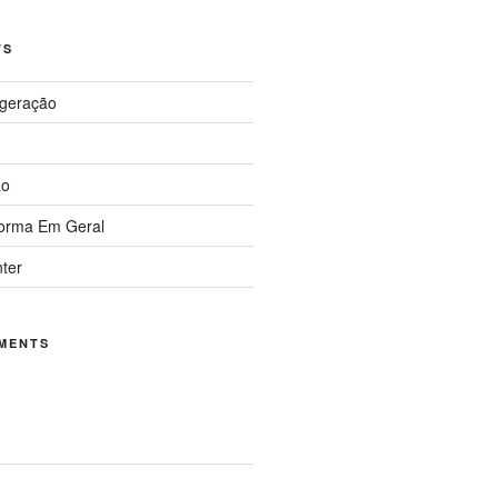
TS
igeração
ão
forma Em Geral
nter
MENTS