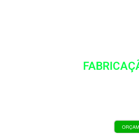
Stof
FABRICAÇ
(61) 98445-1396
ORÇAM