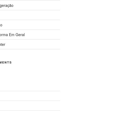
igeração
ão
forma Em Geral
nter
MENTS