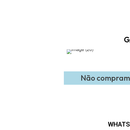
G
Não compramo
WHATS