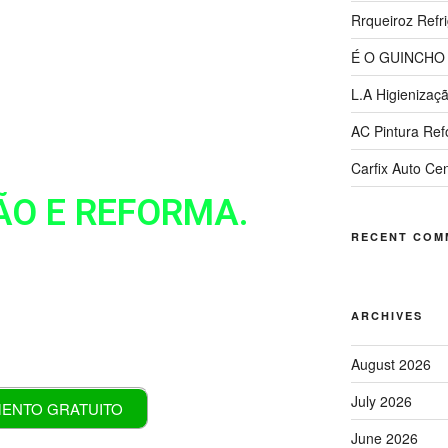
Rrqueiroz Refr
É O GUINCHO
Estilo
L.A Higienizaç
AC Pintura Re
Carfix Auto Ce
ÃO E REFORMA.
RECENT COM
ARCHIVES
(61) 9 9288-3672
August 2026
July 2026
ENTO GRATUITO
June 2026